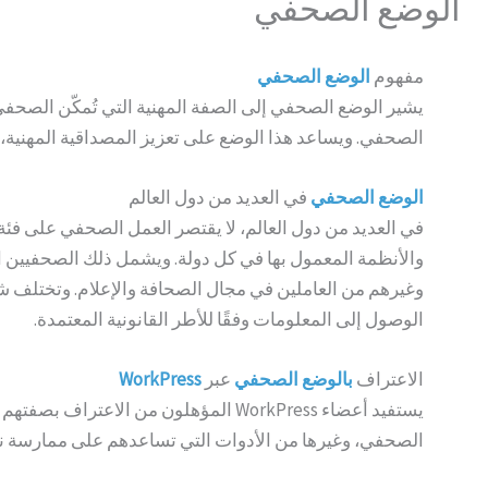
الوضع الصحفي
مفهوم
ا
لو
ضع الصحف
ي
يشير الوضع الصحفي إلى الصفة المهنية التي تُمكّن الصحفي 
الصحفي. ويساعد هذا الوضع على تعزيز المصداقية المهنية،
الو
ضع الصحف
ي
في العديد من دول العالم
في العديد من دول العالم، لا يقتصر العمل الصحفي على فئة
والأنظمة المعمول بها في كل دولة. ويشمل ذلك الصحفيين ا
وغيرهم من العاملين في مجال الصحافة والإعلام. وتختلف 
الوصول إلى المعلومات وفقًا للأطر القانونية المعتمدة.
الاعتراف
ب
ا
لو
ضع الصحف
ي
عبر
WorkPress
يستفيد أعضاء WorkPress المؤهلون من الاعتراف بصفتهم الصحفية، بالإضافة إلى خدمات مهنية مخصصة، مثل
الصحفي، وغيرها من الأدوات التي تساعدهم على ممارسة نش