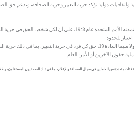
 واتفاقيات دولية تؤكد حرية التعبير وحرية الصحافة، وتدعم حق ال
، الذي اعتمدته الأمم المتحدة عام 1948، على أن لكل 
عتبار للحدود.
كما يؤكد العهد الدولي الخاص بالحقوق المدنية والسياسية، ولا سيما المادة 19، حق كل ف
ماية حقوق الآخرين أو الأمن العام.
يير الاعتراف بالوضع الصحفي من دولة إلى أخرى. وتقبل WorkPress عضوية فئات متعددة من العاملين في مجال الصحافة والإعلام، بما 