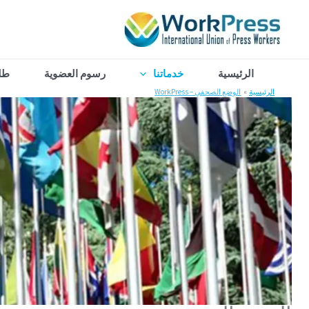
خطي
لى
لمحتوى
الرئيسية
خدماتنا
رسوم العضوية
طل
الرئيسية
الوضع الصحفي – WorkPress