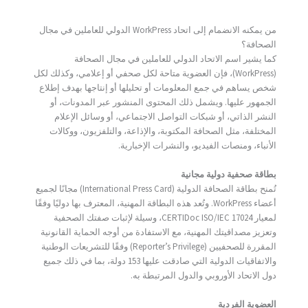
من يمكنه الانضمام إلى اتحاد WorkPress الدولي للعاملين في مجال
الصحافة؟
كما يشير اسم الاتحاد الدولي للعاملين في مجال الصحافة
(WorkPress)، فإن العضوية متاحة لكل صحفي أو إعلامي، وكذلك لكل
شخص يساهم في جمع المعلومات أو تحليلها أو إنتاجها بهدف إطلاع
الجمهور عليها. ويشمل ذلك المحتوى المنشور عبر المدونات، أو
النشر الذاتي، أو شبكات التواصل الاجتماعي، أو وسائل الإعلام
المختلفة، مثل الصحافة المكتوبة، والإذاعة، والتلفزيون، ووكالات
الأنباء، ومنصات الفيديو، والنشرات الإخبارية.
بطاقة صحفية دولية مجانية
تُمنح بطاقة الصحافة الدولية (International Press Card) مجانًا لجميع
أعضاء WorkPress. وتُعد هذه البطاقة المهنية، المعترف بها دوليًا وفقًا
لمعيار CERTIDoc ISO/IEC 17024، وسيلة لإثبات صفتك الصحفية
وتعزيز مصداقيتك المهنية، مع الاستفادة من أوجه الحماية القانونية
المقررة للصحفيين (Reporter’s Privilege) وفقًا للتشريعات الوطنية
والاتفاقيات الدولية التي صادقت عليها 153 دولة، بما في ذلك جميع
دول الاتحاد الأوروبي والدول المرتبطة به.
العضوية الفردية