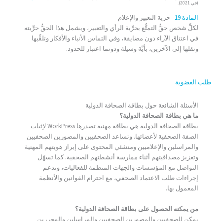
(في 2021).
المادة 19
– حرية التعبير والإعلام
لكلِّ شخص حقُّ التمتُّع بحرِّية الرأي والتعبير، ويشمل هذا الحقُّ حرِّيته
في اعتناق الآراء دون مضايقة، وفي التماس الأنباء والأفكار وتلقِّيها
ونقلها إلى الآخرين، بأيَّة وسيلة ودونما اعتبار للحدود.
طلب العضوية
الأسئلة الشائعة حول بطاقة الصحافة الدولية
ما هي بطاقة الصحافة الدولية؟
بطاقة الصحافة الدولية هي بطاقة مهنية تصدرها WorkPress لإثبات
الصفة الصحفية لأعضائها. وتساعد الصحفيين والمصورين الصحفيين
والمراسلين والإعلاميين ومنشئي المحتوى على إبراز هويتهم المهنية
وتعزيز مصداقيتهم أثناء ممارسة أنشطتهم الصحفية. كما تسهّل
التواصل مع المؤسسات والجهات المنظمة للفعاليات، وتدعم
إجراءات طلب الاعتماد الصحفي، مع احترام القوانين والأنظمة
المعمول بها.
من يمكنه الحصول على بطاقة الصحافة الدولية؟
يمكن للصحفيين والمصورين الصحفيين والمراسلين والمحررين