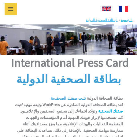
خطي
لى
لمحتوى
الرئيسية
البطاقة الصحفية الدولية
International Press Card 
بطاقة الصحفية الدولية
بطاقة الصحافة الدولية
تثبت صفتك الصحف
ية
تُعد بطاقة الصحافة الدولية الصادرة عن WorkPress وثيقة مهنية تُثبت
صفتك الصحفية
وتؤكد انتماءك إلى مجتمع الصحفيين والإعلاميين.
كما تستخدمها لإبراز هويتك المهنية أمام المؤسسات والجهات
المنظمة للفعاليات والهيئات الإعلامية، مما يعزز مصداقيتك أثناء
ممارسة مهامك الصحفية. بالإضافة إلى ذلك، تساعدك البطاقة على
إثبات صفتك المهنية وتسهيل التواصل مع الجهات المختصة وفقًا